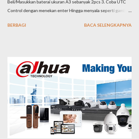
Beli/Masukkan baterai ukuran A3 sebanyak 2pcs 3. Coba UTC
Control dengan menekan enter Hingga menyala seperti gambar
4. Silahkan colok CCTV yang ingin anda ubah settingnya
BERBAGI
BACA SELENGKAPNYA
tergantung kebutuhan anda 5. pastikan semua dalam kondisi
ON/Menyala 6. Silahkan tekan tombol untuk merubah settingan
CCTV nya selama 5detik kurang lebih sampai gambar pada
monitor berkedip. Selesai, semoga membantu Support :
085777893335 021-29986260 SINAR CCTV